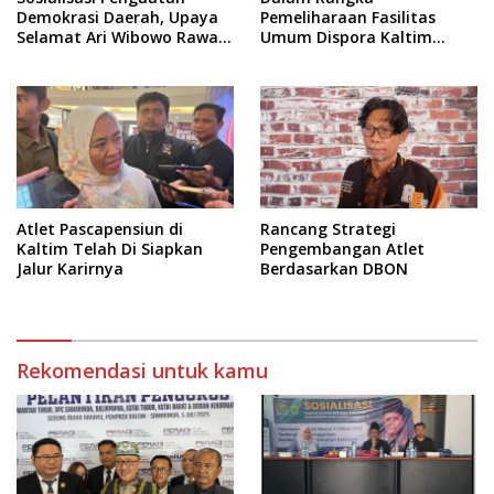
Demokrasi Daerah, Upaya
Pemeliharaan Fasilitas
Selamat Ari Wibowo Rawat
Umum Dispora Kaltim
Demokrasi di Kukar
Terapkan Pembatasan
dalam Berkegiatan
Atlet Pascapensiun di
Rancang Strategi
Kaltim Telah Di Siapkan
Pengembangan Atlet
Jalur Karirnya
Berdasarkan DBON
Rekomendasi untuk kamu