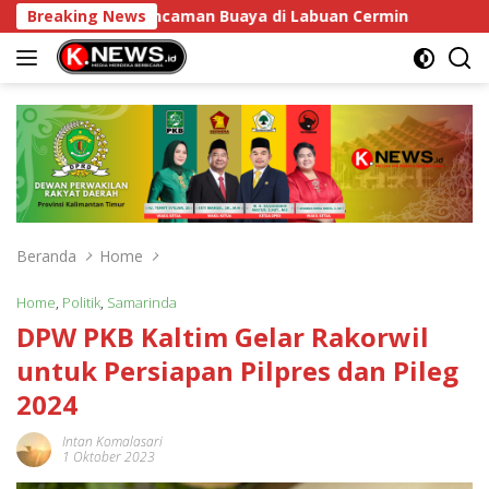
Langsung
ng Atasi Ancaman Buaya di Labuan Cermin
Breaking News
DPRD Kaltim
ke
konten
Beranda
Home
Home
,
Politik
,
Samarinda
DPW PKB Kaltim Gelar Rakorwil
untuk Persiapan Pilpres dan Pileg
2024
Intan Komalasari
1 Oktober 2023