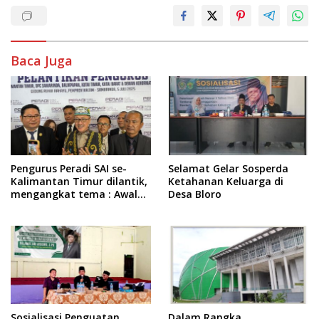
Baca Juga
Pengurus Peradi SAI se-
Selamat Gelar Sosperda
Kalimantan Timur dilantik,
Ketahanan Keluarga di
mengangkat tema : Awal
Desa Bloro
Pengabdian, Jalan
Lurus Menuju Keadilan
Sosialisasi Penguatan
Dalam Rangka