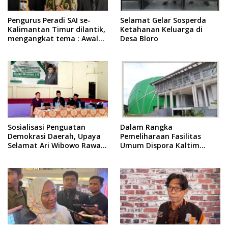
Pengurus Peradi SAI se-
Selamat Gelar Sosperda
Kalimantan Timur dilantik,
Ketahanan Keluarga di
mengangkat tema : Awal
Desa Bloro
Pengabdian, Jalan
Lurus Menuju Keadilan
Sosialisasi Penguatan
Dalam Rangka
Demokrasi Daerah, Upaya
Pemeliharaan Fasilitas
Selamat Ari Wibowo Rawat
Umum Dispora Kaltim
Demokrasi di Kukar
Terapkan Pembatasan
dalam Berkegiatan