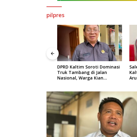
pilpres
 Dorong Solusi
ang Atasi
aya di Labuan
DPRD Kaltim Soroti Dominasi
Salehud
Truk Tambang di Jalan
Kaltim L
Nasional, Warga Kian
Arus Inf
Terpinggirkan