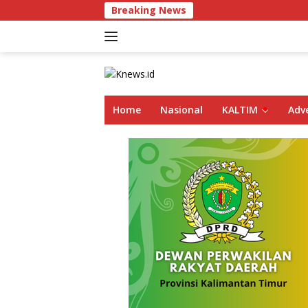
Langsung
Breaking News
ke
konten
Home
Nasional
KALTIM
Adve