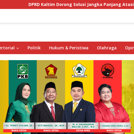
DPRD Kaltim Dorong Solusi Jangka Panjang Atasi Ancama
rtorial
Politik
Hukum & Peristiwa
Olahraga
Opin