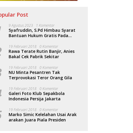
opular Post
1
9 Agustus 2023
1 Komentar
Syafruddin, S.Pd Himbau Syarat
Bantuan Hukum Gratis Pada
Sosialisasi PERDA Bantuan Hukum
2
19 Februari 2018
0 Komentar
Rawa Terate Rutin Banjir, Anies
Bakal Cek Pabrik Sekitar
g Akhir 2025, DPRD
DPRD Kaltim Dorong
D
3
19 Februari 2018
0 Komentar
im Perketat Pengawasan
Penertiban Legalitas Labor
P
NU Minta Pesantren Tak
k Infrastruktur
Suplai Demi Perlindungan
F
Terprovokasi Teror Orang Gila
Pekerja
L
4
19 Februari 2018
0 Komentar
Galeri Foto Klub Sepakbola
Indonesia Persija Jakarta
5
19 Februari 2018
0 Komentar
Marko Simic Kelelahan Usai Arak
arakan Juara Piala Presiden