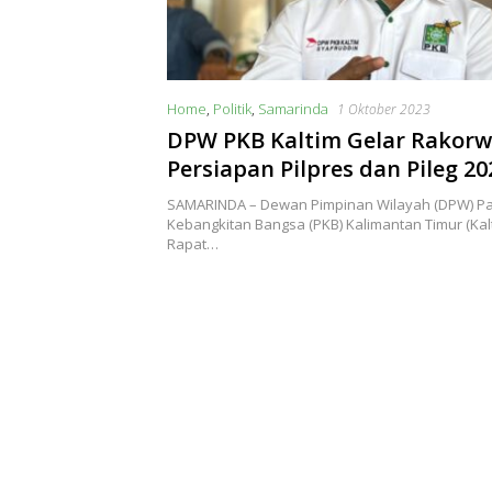
Home
,
Politik
,
Samarinda
1 Oktober 2023
DPW PKB Kaltim Gelar Rakorw
Persiapan Pilpres dan Pileg 20
SAMARINDA – Dewan Pimpinan Wilayah (DPW) Pa
Kebangkitan Bangsa (PKB) Kalimantan Timur (Kal
Rapat…