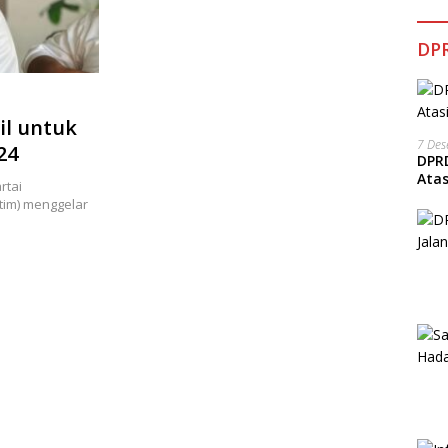
DPR
il untuk
7 De
24
DPRD
Ata
rtai
tim) menggelar