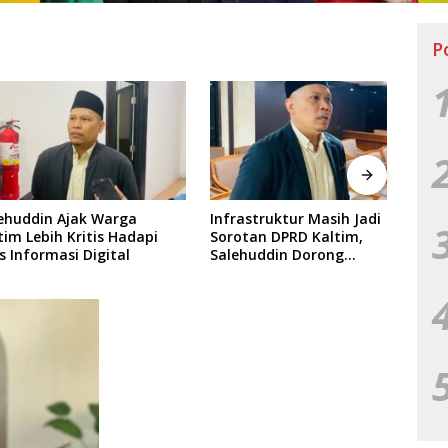
P
din Ajak Warga
Infrastruktur Masih Jadi
Jelan
ebih Kritis Hadapi
Sorotan DPRD Kaltim,
Kalt
ormasi Digital
Salehuddin Dorong
Proye
Penajaman Prioritas
Anggaran