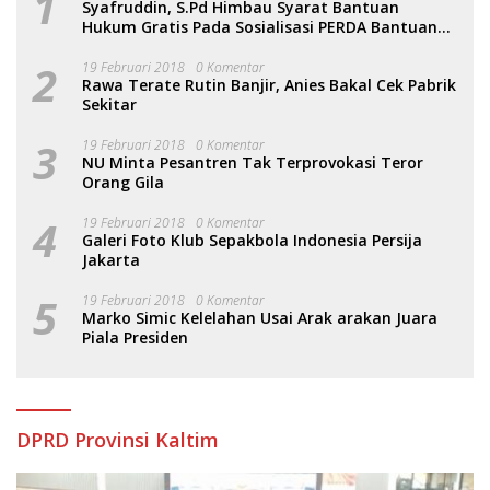
1
Syafruddin, S.Pd Himbau Syarat Bantuan
Hukum Gratis Pada Sosialisasi PERDA Bantuan
Hukum
2
19 Februari 2018
0 Komentar
Rawa Terate Rutin Banjir, Anies Bakal Cek Pabrik
Sekitar
3
19 Februari 2018
0 Komentar
NU Minta Pesantren Tak Terprovokasi Teror
Orang Gila
4
19 Februari 2018
0 Komentar
Galeri Foto Klub Sepakbola Indonesia Persija
Jakarta
5
19 Februari 2018
0 Komentar
Marko Simic Kelelahan Usai Arak arakan Juara
Piala Presiden
DPRD Provinsi Kaltim