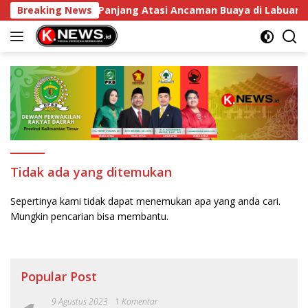
Langsung
ng Solusi Jangka Panjang Atasi Ancaman Buaya di Labuan Ce
Breaking News
ke
konten
Tidak ada yang ditemukan
Sepertinya kami tidak dapat menemukan apa yang anda cari.
Mungkin pencarian bisa membantu.
Popular Post
9 Agustus 2023
1 Komentar