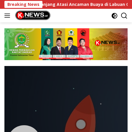
Langsung
 Solusi Jangka Panjang Atasi Ancaman Buaya di Labuan Cerm
Breaking News
ke
konten