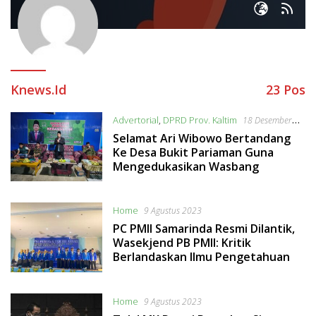
Knews.id
23 Pos
Advertorial
,
DPRD Prov. Kaltim
18 Desember
2023
Selamat Ari Wibowo Bertandang
Ke Desa Bukit Pariaman Guna
Mengedukasikan Wasbang
Home
9 Agustus 2023
PC PMII Samarinda Resmi Dilantik,
Wasekjend PB PMII: Kritik
Berlandaskan Ilmu Pengetahuan
Home
9 Agustus 2023