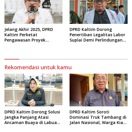
Jelang Akhir 2025, DPRD
DPRD Kaltim Dorong
Kaltim Perketat
Penertiban Legalitas Labor
Pengawasan Proyek
Suplai Demi Perlindungan
Infrastruktur
Pekerja
Rekomendasi untuk kamu
DPRD Kaltim Dorong Solusi
DPRD Kaltim Soroti
Jangka Panjang Atasi
Dominasi Truk Tambang di
Ancaman Buaya di Labuan
Jalan Nasional, Warga Kian
Cermin
Terpinggirkan