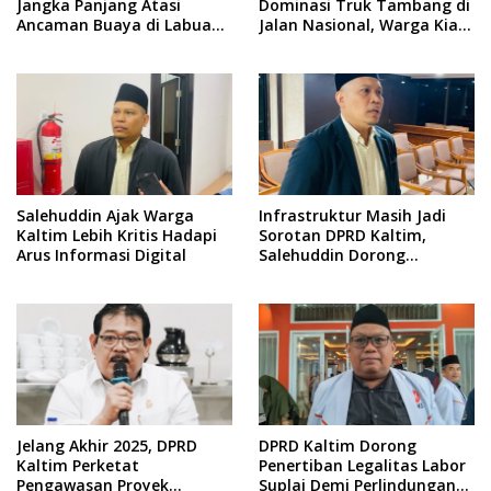
Jangka Panjang Atasi
Dominasi Truk Tambang di
Ancaman Buaya di Labuan
Jalan Nasional, Warga Kian
Cermin
Terpinggirkan
Salehuddin Ajak Warga
Infrastruktur Masih Jadi
Kaltim Lebih Kritis Hadapi
Sorotan DPRD Kaltim,
Arus Informasi Digital
Salehuddin Dorong
Penajaman Prioritas
Anggaran
Jelang Akhir 2025, DPRD
DPRD Kaltim Dorong
Kaltim Perketat
Penertiban Legalitas Labor
Pengawasan Proyek
Suplai Demi Perlindungan