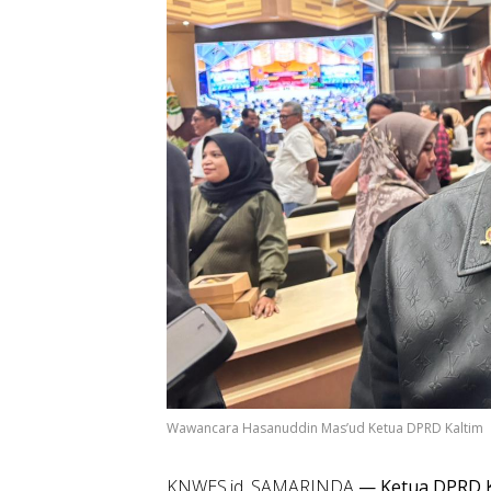
Wawancara Hasanuddin Mas’ud Ketua DPRD Kaltim
KNWES.id, SAMARINDA
— Ketua DPRD K