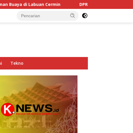
Cermin
DPRD Kaltim Soroti Dominasi Truk Tambang di 
i
Tekno