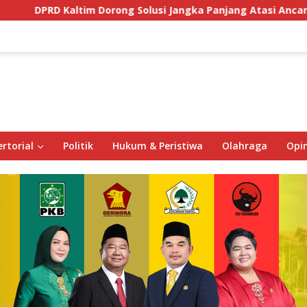
orong Solusi Jangka Panjang Atasi Ancaman Buaya di Labuan 
rtorial
Politik
Hukum & Peristiwa
Olahraga
Opin