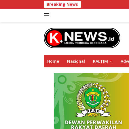
Langsung
Breaking News
DPRD Kaltim D
ke
konten
Home
Nasional
KALTIM
Adve