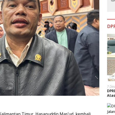
DPR
7 De
DPRD
Ata
alimantan Timur, Hasanuddin Mas’ud, kembali