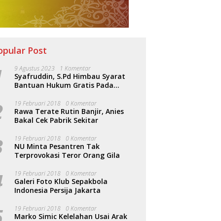
opular Post
1
9 Agustus 2023
1 Komentar
Syafruddin, S.Pd Himbau Syarat
Bantuan Hukum Gratis Pada
Sosialisasi PERDA Bantuan Hukum
2
19 Februari 2018
0 Komentar
Rawa Terate Rutin Banjir, Anies
Bakal Cek Pabrik Sekitar
3
19 Februari 2018
0 Komentar
NU Minta Pesantren Tak
Terprovokasi Teror Orang Gila
4
19 Februari 2018
0 Komentar
Galeri Foto Klub Sepakbola
Indonesia Persija Jakarta
5
19 Februari 2018
0 Komentar
Marko Simic Kelelahan Usai Arak