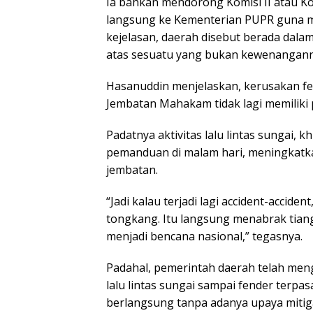
Ia bahkan mendorong Komisi II atau K
langsung ke Kementerian PUPR guna m
kejelasan, daerah disebut berada dalam
atas sesuatu yang bukan kewenangann
Hasanuddin menjelaskan, kerusakan f
Jembatan Mahakam tidak lagi memiliki 
Padatnya aktivitas lalu lintas sungai,
pemanduan di malam hari, meningkatka
jembatan.
“Jadi kalau terjadi lagi accident-accide
tongkang. Itu langsung menabrak tiang 
menjadi bencana nasional,” tegasnya.
Padahal, pemerintah daerah telah men
lalu lintas sungai sampai fender terpa
berlangsung tanpa adanya upaya mitig