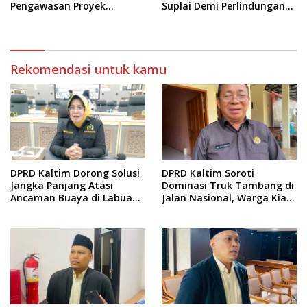
Pengawasan Proyek
Suplai Demi Perlindungan
Infrastruktur
Pekerja
Rekomendasi untuk kamu
DPRD Kaltim Dorong Solusi
DPRD Kaltim Soroti
Jangka Panjang Atasi
Dominasi Truk Tambang di
Ancaman Buaya di Labuan
Jalan Nasional, Warga Kian
Cermin
Terpinggirkan