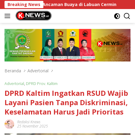
Langsung
ang Atasi Ancaman Buaya di Labuan Cermin
Breaking News
DPRD Kalt
ke
konten
Beranda
Advertorial
Advertorial
,
DPRD Prov. Kaltim
DPRD Kaltim Ingatkan RSUD Wajib
Layani Pasien Tanpa Diskriminasi,
Keselamatan Harus Jadi Prioritas
Redaksi Knews
25 November 2025