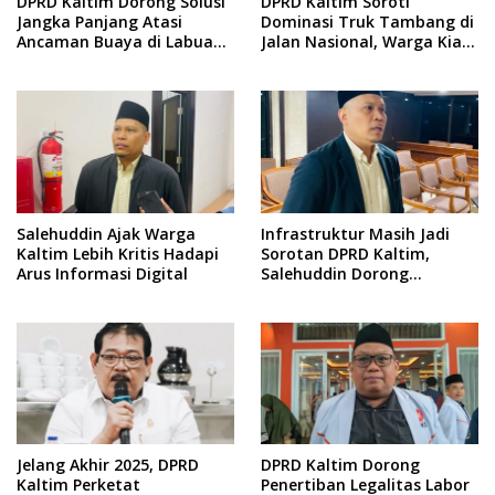
DPRD Kaltim Dorong Solusi
DPRD Kaltim Soroti
Jangka Panjang Atasi
Dominasi Truk Tambang di
Ancaman Buaya di Labuan
Jalan Nasional, Warga Kian
Cermin
Terpinggirkan
Salehuddin Ajak Warga
Infrastruktur Masih Jadi
Kaltim Lebih Kritis Hadapi
Sorotan DPRD Kaltim,
Arus Informasi Digital
Salehuddin Dorong
Penajaman Prioritas
Anggaran
Jelang Akhir 2025, DPRD
DPRD Kaltim Dorong
Kaltim Perketat
Penertiban Legalitas Labor