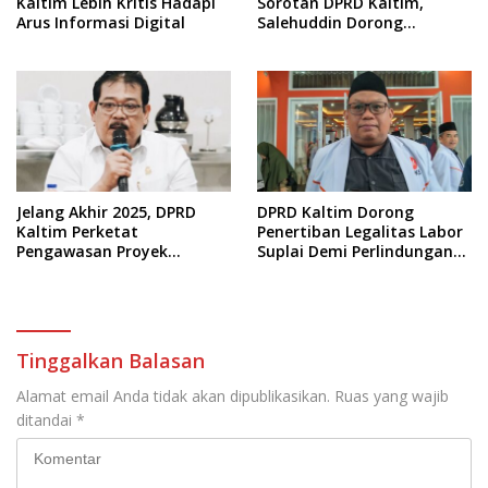
Kaltim Lebih Kritis Hadapi
Sorotan DPRD Kaltim,
Arus Informasi Digital
Salehuddin Dorong
Penajaman Prioritas
Anggaran
Jelang Akhir 2025, DPRD
DPRD Kaltim Dorong
Kaltim Perketat
Penertiban Legalitas Labor
Pengawasan Proyek
Suplai Demi Perlindungan
Infrastruktur
Pekerja
Tinggalkan Balasan
Alamat email Anda tidak akan dipublikasikan.
Ruas yang wajib
ditandai
*