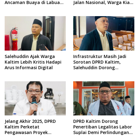
Ancaman Buaya di Labuan
Jalan Nasional, Warga Kian
Cermin
Terpinggirkan
Salehuddin Ajak Warga
Infrastruktur Masih Jadi
Kaltim Lebih Kritis Hadapi
Sorotan DPRD Kaltim,
Arus Informasi Digital
Salehuddin Dorong
Penajaman Prioritas
Anggaran
Jelang Akhir 2025, DPRD
DPRD Kaltim Dorong
Kaltim Perketat
Penertiban Legalitas Labor
Pengawasan Proyek
Suplai Demi Perlindungan
Infrastruktur
Pekerja