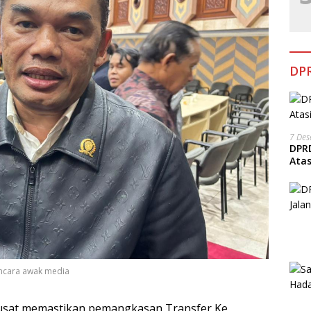
DPR
7 De
DPRD
Ata
ncara awak media
usat memastikan pemangkasan Transfer Ke