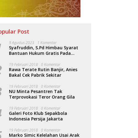
opular Post
1
9 Agustus 2023
1 Komentar
Syafruddin, S.Pd Himbau Syarat
Bantuan Hukum Gratis Pada
Sosialisasi PERDA Bantuan Hukum
2
19 Februari 2018
0 Komentar
Rawa Terate Rutin Banjir, Anies
Bakal Cek Pabrik Sekitar
3
19 Februari 2018
0 Komentar
NU Minta Pesantren Tak
Terprovokasi Teror Orang Gila
4
19 Februari 2018
0 Komentar
Galeri Foto Klub Sepakbola
Indonesia Persija Jakarta
5
19 Februari 2018
0 Komentar
Marko Simic Kelelahan Usai Arak