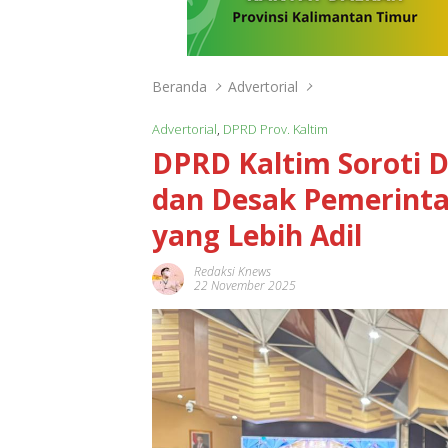
Beranda
Advertorial
Advertorial
,
DPRD Prov. Kaltim
DPRD Kaltim Soroti
dan Desak Pemerint
yang Lebih Adil
Redaksi Knews
22 November 2025