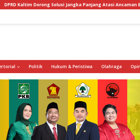
ng Solusi Jangka Panjang Atasi Ancaman Buaya di Labuan Ce
rtorial
Politik
Hukum & Peristiwa
Olahraga
Opin