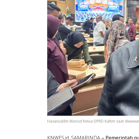
Hasanuddin Mas’ud Ketua DPRD Kaltim saat diwawa
KNWES.id, SAMARINDA
– Pemerintah p