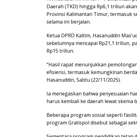
Daerah (TKD) hingga Rp6,1 triliun a
Provinsi Kalimantan Timur, termasuk 
selama ini berjalan.
Ketua DPRD Kaltim, Hasanuddin Mas’ud
sebelumnya mencapai Rp21,1 triliun, p
Rp15 triliun.
“Hasil rapat menunjukkan pemotongan s
efisiensi, termasuk kemungkinan berda
Hasanuddin, Sabtu (22/11/2025).
Ia menegaskan bahwa penyesuaian haru
harus kembali ke daerah lewat skema 
Beberapa program sosial seperti fasil
program Gratispol disebut sebagai sek
Sementara program pendidikan tetap d