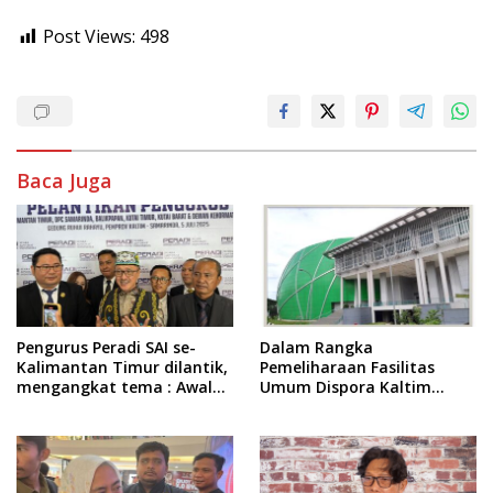
Post Views:
498
Baca Juga
Pengurus Peradi SAI se-
Dalam Rangka
Kalimantan Timur dilantik,
Pemeliharaan Fasilitas
mengangkat tema : Awal
Umum Dispora Kaltim
Pengabdian, Jalan
Terapkan Pembatasan
Lurus Menuju Keadilan
dalam Berkegiatan