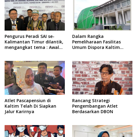
Pengurus Peradi SAI se-
Dalam Rangka
Kalimantan Timur dilantik,
Pemeliharaan Fasilitas
mengangkat tema : Awal
Umum Dispora Kaltim
Pengabdian, Jalan
Terapkan Pembatasan
Lurus Menuju Keadilan
dalam Berkegiatan
Atlet Pascapensiun di
Rancang Strategi
Kaltim Telah Di Siapkan
Pengembangan Atlet
Jalur Karirnya
Berdasarkan DBON