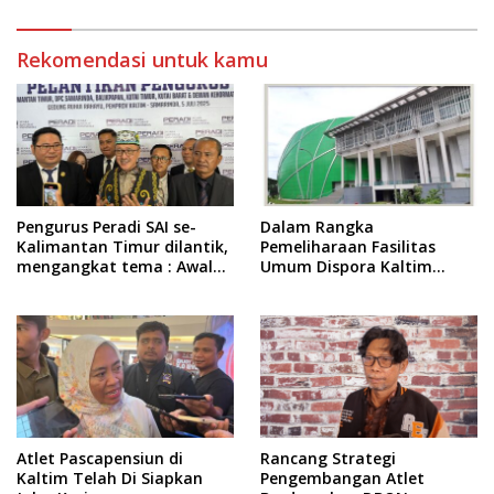
Rekomendasi untuk kamu
Pengurus Peradi SAI se-
Dalam Rangka
Kalimantan Timur dilantik,
Pemeliharaan Fasilitas
mengangkat tema : Awal
Umum Dispora Kaltim
Pengabdian, Jalan
Terapkan Pembatasan
Lurus Menuju Keadilan
dalam Berkegiatan
Atlet Pascapensiun di
Rancang Strategi
Kaltim Telah Di Siapkan
Pengembangan Atlet