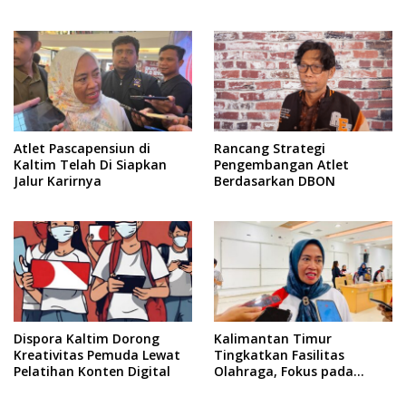
Pengabdian, Jalan
Terapkan Pembatasan
Lurus Menuju Keadilan
dalam Berkegiatan
Atlet Pascapensiun di
Rancang Strategi
Kaltim Telah Di Siapkan
Pengembangan Atlet
Jalur Karirnya
Berdasarkan DBON
Dispora Kaltim Dorong
Kalimantan Timur
Kreativitas Pemuda Lewat
Tingkatkan Fasilitas
Pelatihan Konten Digital
Olahraga, Fokus pada
Standar Nasional dan
Internasional