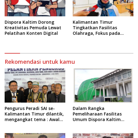
Dispora Kaltim Dorong
Kalimantan Timur
Kreativitas Pemuda Lewat
Tingkatkan Fasilitas
Pelatihan Konten Digital
Olahraga, Fokus pada
Standar Nasional dan
Internasional
Rekomendasi untuk kamu
Pengurus Peradi SAI se-
Dalam Rangka
Kalimantan Timur dilantik,
Pemeliharaan Fasilitas
mengangkat tema : Awal
Umum Dispora Kaltim
Pengabdian, Jalan
Terapkan Pembatasan
Lurus Menuju Keadilan
dalam Berkegiatan