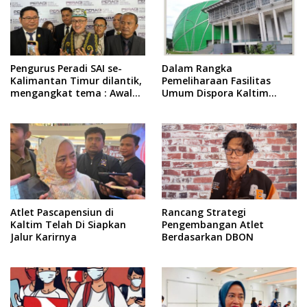
Pengurus Peradi SAI se-
Dalam Rangka
Kalimantan Timur dilantik,
Pemeliharaan Fasilitas
mengangkat tema : Awal
Umum Dispora Kaltim
Pengabdian, Jalan
Terapkan Pembatasan
Lurus Menuju Keadilan
dalam Berkegiatan
Atlet Pascapensiun di
Rancang Strategi
Kaltim Telah Di Siapkan
Pengembangan Atlet
Jalur Karirnya
Berdasarkan DBON