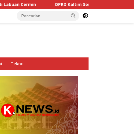
DPRD Kaltim Soroti Dominasi Truk Tambang di Jalan N
i
Tekno