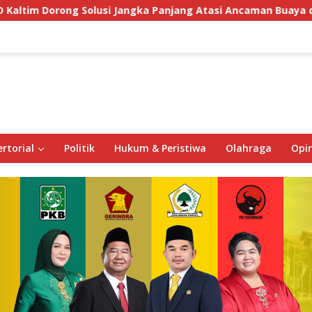
olusi Jangka Panjang Atasi Ancaman Buaya di Labuan Cermin
rtorial
Politik
Hukum & Peristiwa
Olahraga
Opin