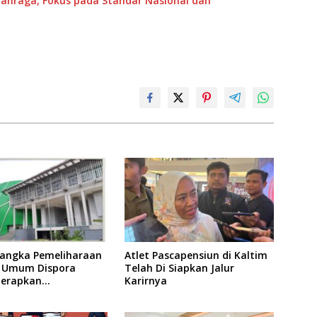
lahraga, Fokus pada Standar Nasional dan
angka Pemeliharaan
Atlet Pascapensiun di Kaltim
as Umum Dispora
Telah Di Siapkan Jalur
Terapkan
Karirnya
asan dalam
atan