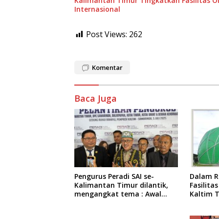
Kalimantan Timur Tingkatkan Fasilitas O
Internasional
Post Views:
262
Komentar
Baca Juga
Pengurus Peradi SAI se-
Dalam R
Kalimantan Timur dilantik,
Fasilit
mengangkat tema : Awal
Kaltim 
Pengabdian, Jalan
Pembat
Lurus Menuju Keadilan
Berkegi