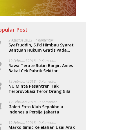
opular Post
1
9 Agustus 2023
1 Komentar
Syafruddin, S.Pd Himbau Syarat
Bantuan Hukum Gratis Pada
Sosialisasi PERDA Bantuan Hukum
2
19 Februari 2018
0 Komentar
Rawa Terate Rutin Banjir, Anies
Bakal Cek Pabrik Sekitar
3
19 Februari 2018
0 Komentar
NU Minta Pesantren Tak
Terprovokasi Teror Orang Gila
4
19 Februari 2018
0 Komentar
Galeri Foto Klub Sepakbola
Indonesia Persija Jakarta
5
19 Februari 2018
0 Komentar
Marko Simic Kelelahan Usai Arak