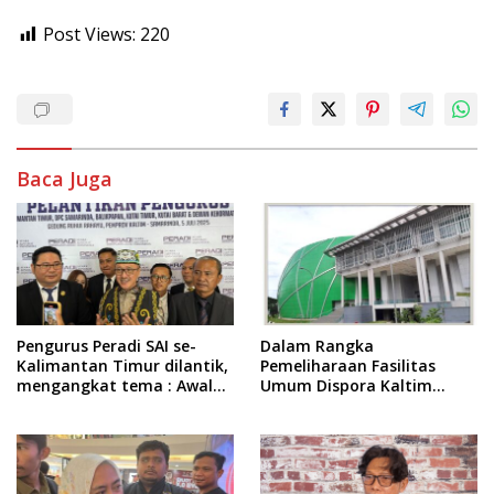
Post Views:
220
Baca Juga
Pengurus Peradi SAI se-
Dalam Rangka
Kalimantan Timur dilantik,
Pemeliharaan Fasilitas
mengangkat tema : Awal
Umum Dispora Kaltim
Pengabdian, Jalan
Terapkan Pembatasan
Lurus Menuju Keadilan
dalam Berkegiatan