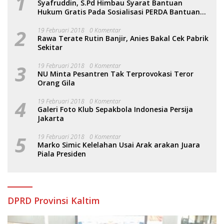
1
Syafruddin, S.Pd Himbau Syarat Bantuan
Hukum Gratis Pada Sosialisasi PERDA Bantuan
Hukum
2
19 Februari 2018
0 Komentar
Rawa Terate Rutin Banjir, Anies Bakal Cek Pabrik
Sekitar
3
19 Februari 2018
0 Komentar
NU Minta Pesantren Tak Terprovokasi Teror
Orang Gila
4
19 Februari 2018
0 Komentar
Galeri Foto Klub Sepakbola Indonesia Persija
Jakarta
5
19 Februari 2018
0 Komentar
Marko Simic Kelelahan Usai Arak arakan Juara
Piala Presiden
DPRD Provinsi Kaltim