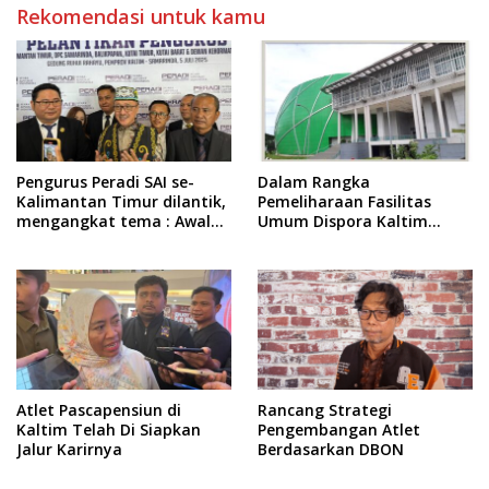
Rekomendasi untuk kamu
Pengurus Peradi SAI se-
Dalam Rangka
Kalimantan Timur dilantik,
Pemeliharaan Fasilitas
mengangkat tema : Awal
Umum Dispora Kaltim
Pengabdian, Jalan
Terapkan Pembatasan
Lurus Menuju Keadilan
dalam Berkegiatan
Atlet Pascapensiun di
Rancang Strategi
Kaltim Telah Di Siapkan
Pengembangan Atlet
Jalur Karirnya
Berdasarkan DBON