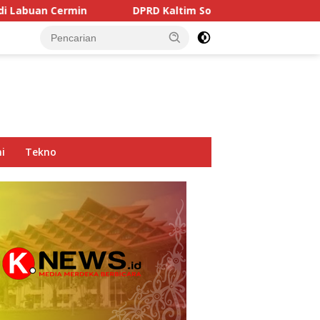
DPRD Kaltim Soroti Dominasi Truk Tambang di Jalan Na
i
Tekno