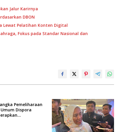
pkan Jalur Karirnya
erdasarkan DBON
a Lewat Pelatihan Konten Digital
lahraga, Fokus pada Standar Nasional dan
angka Pemeliharaan
as Umum Dispora
Terapkan
asan dalam
atan