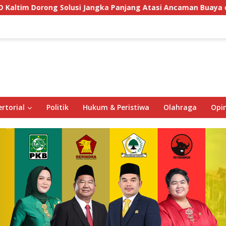
usi Jangka Panjang Atasi Ancaman Buaya di Labuan Cermin
rtorial
Politik
Hukum & Peristiwa
Olahraga
Opin