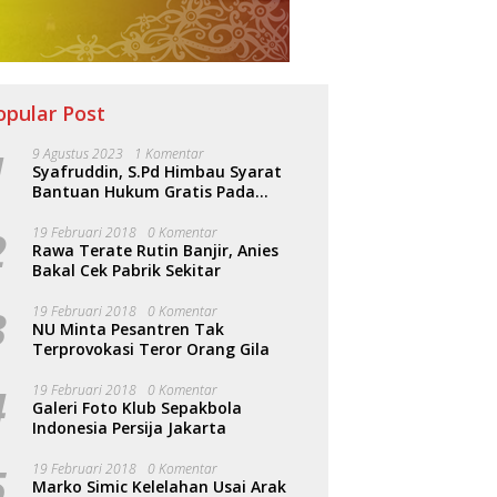
opular Post
1
9 Agustus 2023
1 Komentar
Syafruddin, S.Pd Himbau Syarat
Bantuan Hukum Gratis Pada
Sosialisasi PERDA Bantuan Hukum
2
19 Februari 2018
0 Komentar
Rawa Terate Rutin Banjir, Anies
Bakal Cek Pabrik Sekitar
3
19 Februari 2018
0 Komentar
NU Minta Pesantren Tak
Terprovokasi Teror Orang Gila
4
19 Februari 2018
0 Komentar
Galeri Foto Klub Sepakbola
Indonesia Persija Jakarta
5
19 Februari 2018
0 Komentar
Marko Simic Kelelahan Usai Arak