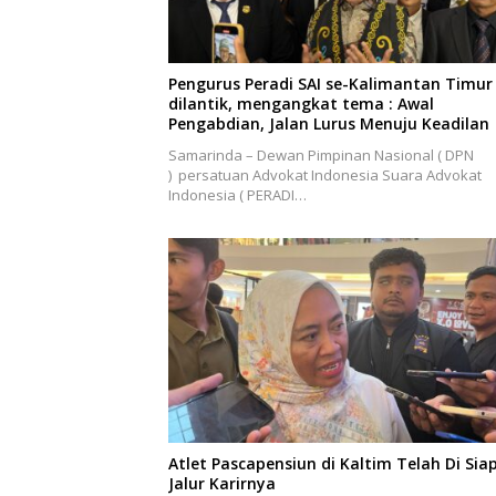
Pengurus Peradi SAI se-Kalimantan Timur
dilantik, mengangkat tema : Awal
Pengabdian, Jalan Lurus Menuju Keadilan
Samarinda – Dewan Pimpinan Nasional ( DPN
) persatuan Advokat Indonesia Suara Advokat
Indonesia ( PERADI…
Atlet Pascapensiun di Kaltim Telah Di Sia
Jalur Karirnya