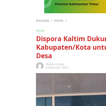
Beranda
Home
Home
Dispora Kaltim Duku
Kabupaten/Kota unt
Desa
Redaksi Knews
8 November 2024