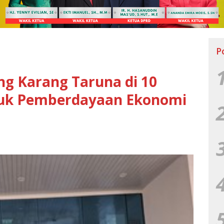
P
ng Karang Taruna di 10
uk Pemberdayaan Ekonomi