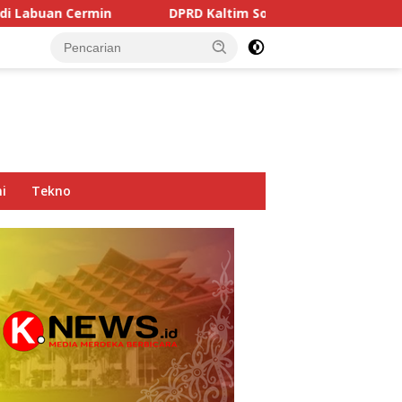
DPRD Kaltim Soroti Dominasi Truk Tambang di Jalan Nasion
i
Tekno