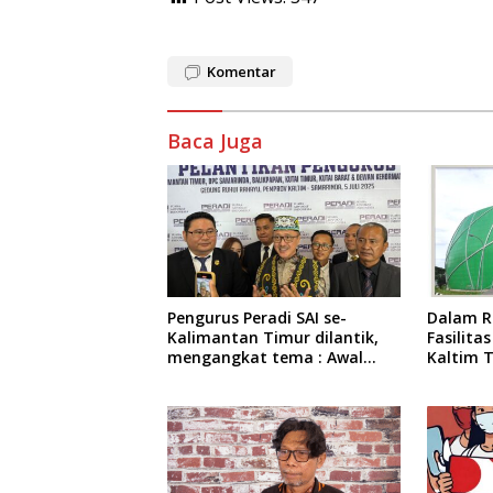
Komentar
Baca Juga
Pengurus Peradi SAI se-
Dalam R
Kalimantan Timur dilantik,
Fasilit
mengangkat tema : Awal
Kaltim 
Pengabdian, Jalan
Pembat
Lurus Menuju Keadilan
Berkegi