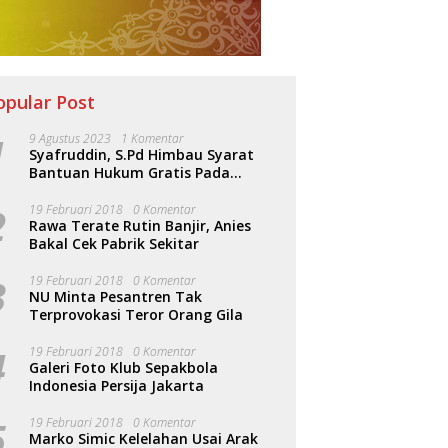
opular Post
1
9 Agustus 2023
1 Komentar
Syafruddin, S.Pd Himbau Syarat
Bantuan Hukum Gratis Pada
Sosialisasi PERDA Bantuan Hukum
2
19 Februari 2018
0 Komentar
Rawa Terate Rutin Banjir, Anies
Bakal Cek Pabrik Sekitar
3
19 Februari 2018
0 Komentar
NU Minta Pesantren Tak
Terprovokasi Teror Orang Gila
4
19 Februari 2018
0 Komentar
Galeri Foto Klub Sepakbola
Indonesia Persija Jakarta
5
19 Februari 2018
0 Komentar
Marko Simic Kelelahan Usai Arak