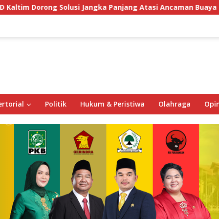
 Jangka Panjang Atasi Ancaman Buaya di Labuan Cermin
rtorial
Politik
Hukum & Peristiwa
Olahraga
Opin