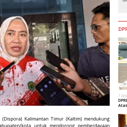
DPR
7 De
DPRD
Ata
(Dispora) Kalimantan Timur (Kaltim) mendukung
kabupaten/kota untuk mendorong pemberdayaan