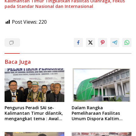
Kalimantan Timur Tingkatkan Fasilitas Olahraga, Fokus
pada Standar Nasional dan Internasional
Post Views:
220
Baca Juga
Pengurus Peradi SAI se-
Dalam Rangka
Kalimantan Timur dilantik,
Pemeliharaan Fasilitas
mengangkat tema : Awal
Umum Dispora Kaltim
Pengabdian, Jalan
Terapkan Pembatasan
Lurus Menuju Keadilan
dalam Berkegiatan