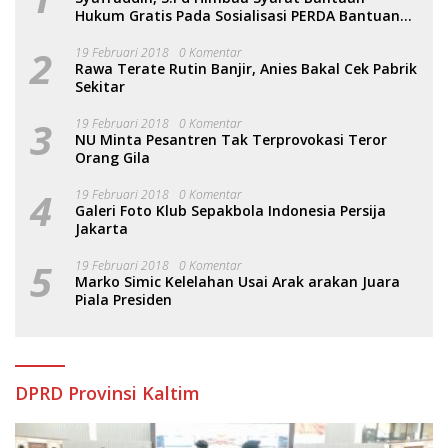
Hukum Gratis Pada Sosialisasi PERDA Bantuan
Hukum
2
19 Februari 2018
0 Komentar
Rawa Terate Rutin Banjir, Anies Bakal Cek Pabrik
Sekitar
3
19 Februari 2018
0 Komentar
NU Minta Pesantren Tak Terprovokasi Teror
Orang Gila
4
19 Februari 2018
0 Komentar
Galeri Foto Klub Sepakbola Indonesia Persija
Jakarta
5
19 Februari 2018
0 Komentar
Marko Simic Kelelahan Usai Arak arakan Juara
Piala Presiden
DPRD Provinsi Kaltim