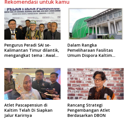
Rekomendasi untuk kamu
Pengurus Peradi SAI se-
Dalam Rangka
Kalimantan Timur dilantik,
Pemeliharaan Fasilitas
mengangkat tema : Awal
Umum Dispora Kaltim
Pengabdian, Jalan
Terapkan Pembatasan
Lurus Menuju Keadilan
dalam Berkegiatan
Atlet Pascapensiun di
Rancang Strategi
Kaltim Telah Di Siapkan
Pengembangan Atlet
Jalur Karirnya
Berdasarkan DBON