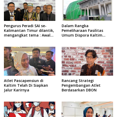
Pengurus Peradi SAI se-
Dalam Rangka
Kalimantan Timur dilantik,
Pemeliharaan Fasilitas
mengangkat tema : Awal
Umum Dispora Kaltim
Pengabdian, Jalan
Terapkan Pembatasan
Lurus Menuju Keadilan
dalam Berkegiatan
Atlet Pascapensiun di
Rancang Strategi
Kaltim Telah Di Siapkan
Pengembangan Atlet
Jalur Karirnya
Berdasarkan DBON