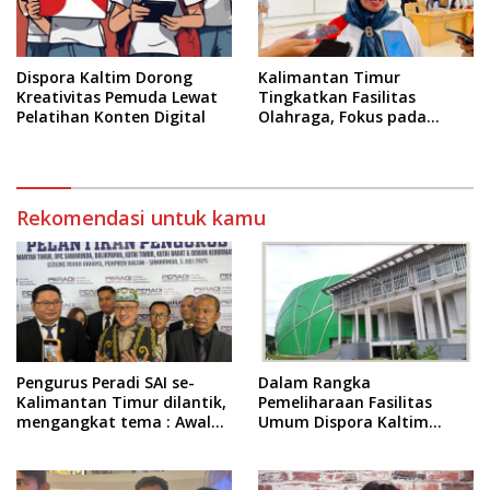
Dispora Kaltim Dorong
Kalimantan Timur
Kreativitas Pemuda Lewat
Tingkatkan Fasilitas
Pelatihan Konten Digital
Olahraga, Fokus pada
Standar Nasional dan
Internasional
Rekomendasi untuk kamu
Pengurus Peradi SAI se-
Dalam Rangka
Kalimantan Timur dilantik,
Pemeliharaan Fasilitas
mengangkat tema : Awal
Umum Dispora Kaltim
Pengabdian, Jalan
Terapkan Pembatasan
Lurus Menuju Keadilan
dalam Berkegiatan