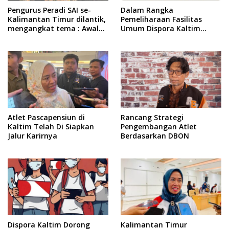
Pengurus Peradi SAI se-
Dalam Rangka
Kalimantan Timur dilantik,
Pemeliharaan Fasilitas
mengangkat tema : Awal
Umum Dispora Kaltim
Pengabdian, Jalan
Terapkan Pembatasan
Lurus Menuju Keadilan
dalam Berkegiatan
Atlet Pascapensiun di
Rancang Strategi
Kaltim Telah Di Siapkan
Pengembangan Atlet
Jalur Karirnya
Berdasarkan DBON
Dispora Kaltim Dorong
Kalimantan Timur