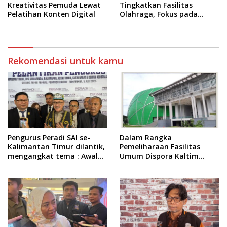
Kreativitas Pemuda Lewat
Tingkatkan Fasilitas
Pelatihan Konten Digital
Olahraga, Fokus pada
Standar Nasional dan
Internasional
Rekomendasi untuk kamu
Pengurus Peradi SAI se-
Dalam Rangka
Kalimantan Timur dilantik,
Pemeliharaan Fasilitas
mengangkat tema : Awal
Umum Dispora Kaltim
Pengabdian, Jalan
Terapkan Pembatasan
Lurus Menuju Keadilan
dalam Berkegiatan