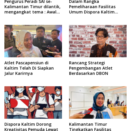
Pengurus Peradi SAI se-
Dalam Rangka
Kalimantan Timur dilantik,
Pemeliharaan Fasilitas
mengangkat tema : Awal
Umum Dispora Kaltim
Pengabdian, Jalan
Terapkan Pembatasan
Lurus Menuju Keadilan
dalam Berkegiatan
Atlet Pascapensiun di
Rancang Strategi
Kaltim Telah Di Siapkan
Pengembangan Atlet
Jalur Karirnya
Berdasarkan DBON
Dispora Kaltim Dorong
Kalimantan Timur
Kreativitas Pemuda Lewat
Tingkatkan Fasilitas