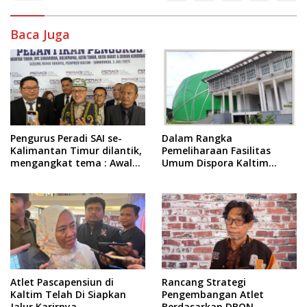
Baca Juga
Pengurus Peradi SAI se-
Dalam Rangka
Kalimantan Timur dilantik,
Pemeliharaan Fasilitas
mengangkat tema : Awal
Umum Dispora Kaltim
Pengabdian, Jalan
Terapkan Pembatasan
Lurus Menuju Keadilan
dalam Berkegiatan
Atlet Pascapensiun di
Rancang Strategi
Kaltim Telah Di Siapkan
Pengembangan Atlet
Jalur Karirnya
Berdasarkan DBON