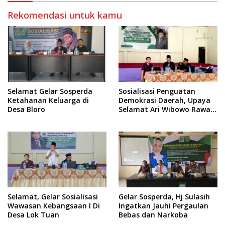
Rekomendasi untuk kamu
Selamat Gelar Sosperda
Sosialisasi Penguatan
Ketahanan Keluarga di
Demokrasi Daerah, Upaya
Desa Bloro
Selamat Ari Wibowo Rawat
Demokrasi di Kukar
Selamat, Gelar Sosialisasi
Gelar Sosperda, Hj Sulasih
Wawasan Kebangsaan I Di
Ingatkan Jauhi Pergaulan
Desa Lok Tuan
Bebas dan Narkoba