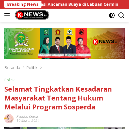
Langsung
anjang Atasi Ancaman Buaya di Labuan Cermin
Breaking News
DPRD K
ke
konten
Beranda
Politik
Politik
Selamat Tingkatkan Kesadaran
Masyarakat Tentang Hukum
Melalui Program Sosperda
Redaksi Knews
10 Maret 2024