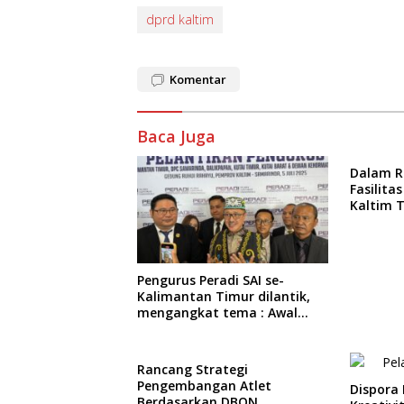
dprd kaltim
Komentar
Baca Juga
Dalam R
Fasilit
Kaltim 
Pembat
Berkegi
Pengurus Peradi SAI se-
Kalimantan Timur dilantik,
mengangkat tema : Awal
Pengabdian, Jalan
Lurus Menuju Keadilan
Rancang Strategi
Pengembangan Atlet
Dispora
Berdasarkan DBON