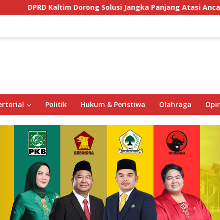
im Dorong Solusi Jangka Panjang Atasi Ancaman Buaya di Lab
rtorial
Politik
Hukum & Peristiwa
Olahraga
Opin