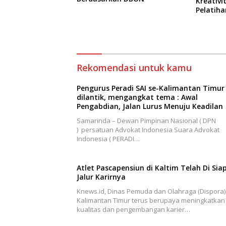
Kreativ
Pelatiha
Rekomendasi untuk kamu
Pengurus Peradi SAI se-Kalimantan Timur
dilantik, mengangkat tema : Awal
Pengabdian, Jalan Lurus Menuju Keadilan
Samarinda – Dewan Pimpinan Nasional ( DPN
) persatuan Advokat Indonesia Suara Advokat
Indonesia ( PERADI…
Atlet Pascapensiun di Kaltim Telah Di Sia
Jalur Karirnya
Knews.id, Dinas Pemuda dan Olahraga (Dispora)
Kalimantan Timur terus berupaya meningkatkan
kualitas dan pengembangan karier…