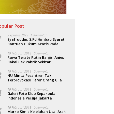
opular Post
1
9 Agustus 2023
1 Komentar
Syafruddin, S.Pd Himbau Syarat
Bantuan Hukum Gratis Pada
Sosialisasi PERDA Bantuan Hukum
2
19 Februari 2018
0 Komentar
Rawa Terate Rutin Banjir, Anies
Bakal Cek Pabrik Sekitar
3
19 Februari 2018
0 Komentar
NU Minta Pesantren Tak
Terprovokasi Teror Orang Gila
4
19 Februari 2018
0 Komentar
Galeri Foto Klub Sepakbola
Indonesia Persija Jakarta
5
19 Februari 2018
0 Komentar
Marko Simic Kelelahan Usai Arak