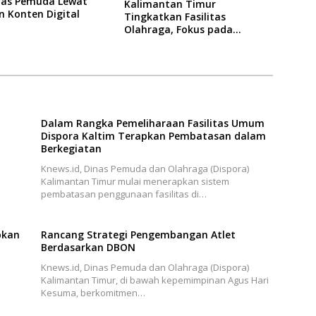
itas Pemuda Lewat
Kalimantan Timur
n Konten Digital
Tingkatkan Fasilitas
Olahraga, Fokus pada
Standar Nasional dan
Internasional
Dalam Rangka Pemeliharaan Fasilitas Umum
Dispora Kaltim Terapkan Pembatasan dalam
Berkegiatan
Knews.id, Dinas Pemuda dan Olahraga (Dispora)
Kalimantan Timur mulai menerapkan sistem
pembatasan penggunaan fasilitas di…
pkan
Rancang Strategi Pengembangan Atlet
Berdasarkan DBON
Knews.id, Dinas Pemuda dan Olahraga (Dispora)
Kalimantan Timur, di bawah kepemimpinan Agus Hari
Kesuma, berkomitmen…