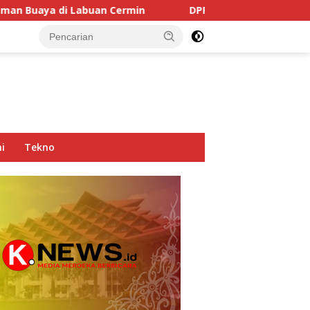
uan Cermin
DPRD Kaltim Soroti Dominasi Truk Tambang
i
Tekno