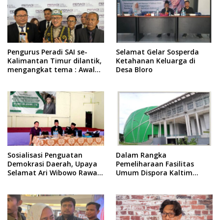
Pengurus Peradi SAI se-
Selamat Gelar Sosperda
Kalimantan Timur dilantik,
Ketahanan Keluarga di
mengangkat tema : Awal
Desa Bloro
Pengabdian, Jalan
Lurus Menuju Keadilan
Sosialisasi Penguatan
Dalam Rangka
Demokrasi Daerah, Upaya
Pemeliharaan Fasilitas
Selamat Ari Wibowo Rawat
Umum Dispora Kaltim
Demokrasi di Kukar
Terapkan Pembatasan
dalam Berkegiatan