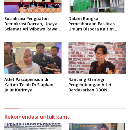
Sosialisasi Penguatan
Dalam Rangka
Demokrasi Daerah, Upaya
Pemeliharaan Fasilitas
Selamat Ari Wibowo Rawat
Umum Dispora Kaltim
Demokrasi di Kukar
Terapkan Pembatasan
dalam Berkegiatan
Atlet Pascapensiun di
Rancang Strategi
Kaltim Telah Di Siapkan
Pengembangan Atlet
Jalur Karirnya
Berdasarkan DBON
Rekomendasi untuk kamu