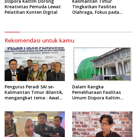
Dispora Kaltim Dorong
Kalimantan Timur
Kreativitas Pemuda Lewat
Tingkatkan Fasilitas
Pelatihan Konten Digital
Olahraga, Fokus pada
Standar Nasional dan
Internasional
Rekomendasi untuk kamu
Pengurus Peradi SAI se-
Dalam Rangka
Kalimantan Timur dilantik,
Pemeliharaan Fasilitas
mengangkat tema : Awal
Umum Dispora Kaltim
Pengabdian, Jalan
Terapkan Pembatasan
Lurus Menuju Keadilan
dalam Berkegiatan