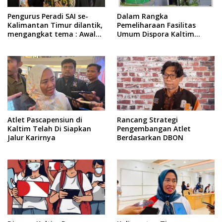
Pengurus Peradi SAI se-
Dalam Rangka
Kalimantan Timur dilantik,
Pemeliharaan Fasilitas
mengangkat tema : Awal
Umum Dispora Kaltim
Pengabdian, Jalan
Terapkan Pembatasan
Lurus Menuju Keadilan
dalam Berkegiatan
Atlet Pascapensiun di
Rancang Strategi
Kaltim Telah Di Siapkan
Pengembangan Atlet
Jalur Karirnya
Berdasarkan DBON