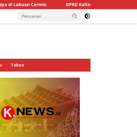
min
DPRD Kaltim Soroti Dominasi Truk Tambang di Jal
i
Tekno