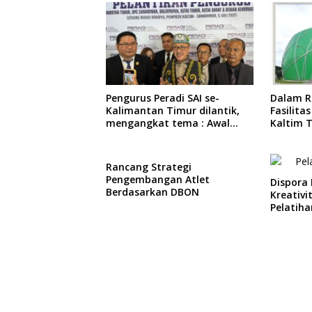
Pengurus Peradi SAI se-
Dalam R
Kalimantan Timur dilantik,
Fasilit
mengangkat tema : Awal
Kaltim 
Pengabdian, Jalan
Pembat
Lurus Menuju Keadilan
Berkegi
Rancang Strategi
Pengembangan Atlet
Dispora
Berdasarkan DBON
Kreativ
Pelatiha