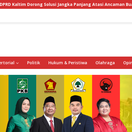
ng Solusi Jangka Panjang Atasi Ancaman Buaya di Labuan Cer
rtorial
Politik
Hukum & Peristiwa
Olahraga
Opin