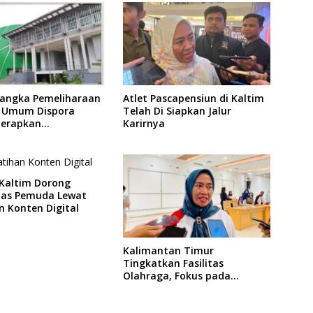
angka Pemeliharaan
Atlet Pascapensiun di Kaltim
as Umum Dispora
Telah Di Siapkan Jalur
Terapkan
Karirnya
asan dalam
atan
 Kaltim Dorong
itas Pemuda Lewat
n Konten Digital
Kalimantan Timur
Tingkatkan Fasilitas
Olahraga, Fokus pada
Standar Nasional dan
Internasional