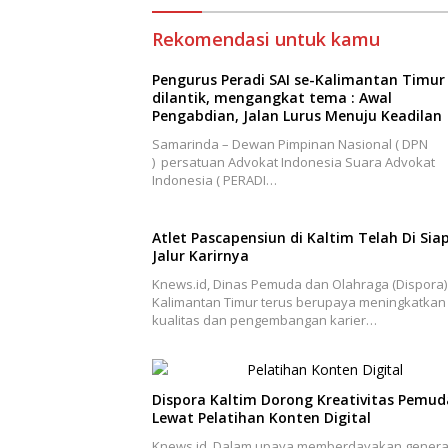
Rekomendasi untuk kamu
Pengurus Peradi SAI se-Kalimantan Timur
dilantik, mengangkat tema : Awal
Pengabdian, Jalan Lurus Menuju Keadilan
Samarinda – Dewan Pimpinan Nasional ( DPN
) persatuan Advokat Indonesia Suara Advokat
Indonesia ( PERADI…
Atlet Pascapensiun di Kaltim Telah Di Sia
Jalur Karirnya
Knews.id, Dinas Pemuda dan Olahraga (Dispora)
Kalimantan Timur terus berupaya meningkatkan
kualitas dan pengembangan karier…
Dispora Kaltim Dorong Kreativitas Pemud
Lewat Pelatihan Konten Digital
Knews.id, Dalam upaya memberdayakan genera