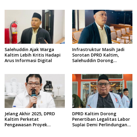
Cermin
Terpinggirkan
Salehuddin Ajak Warga
Infrastruktur Masih Jadi
Kaltim Lebih Kritis Hadapi
Sorotan DPRD Kaltim,
Arus Informasi Digital
Salehuddin Dorong
Penajaman Prioritas
Anggaran
Jelang Akhir 2025, DPRD
DPRD Kaltim Dorong
Kaltim Perketat
Penertiban Legalitas Labor
Pengawasan Proyek
Suplai Demi Perlindungan
Infrastruktur
Pekerja