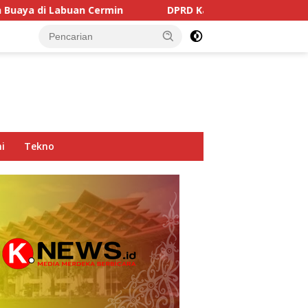
Cermin
DPRD Kaltim Soroti Dominasi Truk Tambang di 
i
Tekno