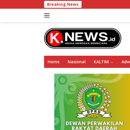
Langsung
Breaking News
DPRD Kaltim D
ke
konten
Home
Nasional
KALTIM
Adve