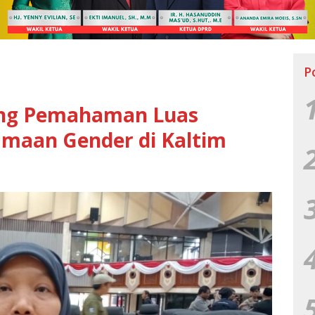
P
rong Pemahaman Luas
maan Gender di Kaltim