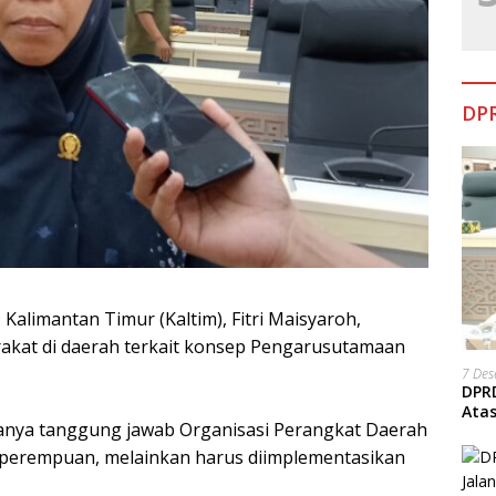
DPR
limantan Timur (Kaltim), Fitri Maisyaroh,
kat di daerah terkait konsep Pengarusutamaan
7 De
DPRD
Ata
nya tanggung jawab Organisasi Perangkat Daerah
perempuan, melainkan harus diimplementasikan