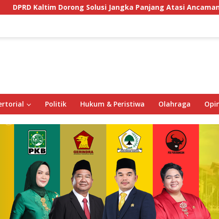
orong Solusi Jangka Panjang Atasi Ancaman Buaya di Labuan 
rtorial
Politik
Hukum & Peristiwa
Olahraga
Opin