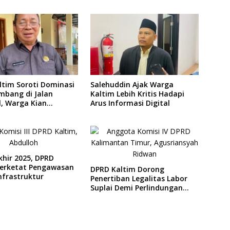
ltim Soroti Dominasi
Salehuddin Ajak Warga
mbang di Jalan
Kaltim Lebih Kritis Hadapi
l, Warga Kian
Arus Informasi Digital
girkan
khir 2025, DPRD
Perketat Pengawasan
DPRD Kaltim Dorong
nfrastruktur
Penertiban Legalitas Labor
Suplai Demi Perlindungan
Pekerja