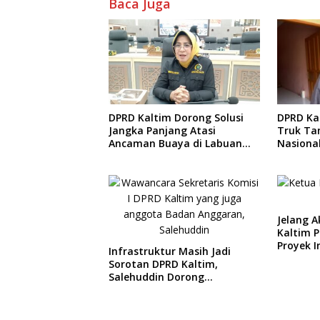
Baca Juga
DPRD Ka
DPRD Kaltim Dorong Solusi
Truk Ta
Jangka Panjang Atasi
Nasiona
Ancaman Buaya di Labuan
Terping
Cermin
Jelang A
Kaltim 
Proyek I
Infrastruktur Masih Jadi
Sorotan DPRD Kaltim,
Salehuddin Dorong
Penajaman Prioritas
Anggaran