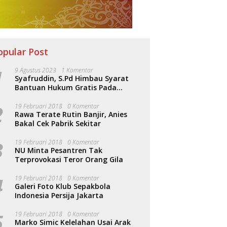
opular Post
1
9 Agustus 2023
1 Komentar
Syafruddin, S.Pd Himbau Syarat
Bantuan Hukum Gratis Pada
Sosialisasi PERDA Bantuan Hukum
2
19 Februari 2018
0 Komentar
Rawa Terate Rutin Banjir, Anies
Bakal Cek Pabrik Sekitar
3
19 Februari 2018
0 Komentar
NU Minta Pesantren Tak
Terprovokasi Teror Orang Gila
4
19 Februari 2018
0 Komentar
Galeri Foto Klub Sepakbola
Indonesia Persija Jakarta
5
19 Februari 2018
0 Komentar
Marko Simic Kelelahan Usai Arak