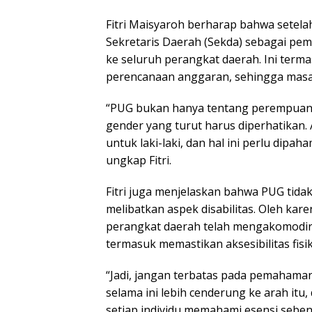
Fitri Maisyaroh berharap bahwa setela
Sekretaris Daerah (Sekda) sebagai pem
ke seluruh perangkat daerah. Ini ter
perencanaan anggaran, sehingga masal
“PUG bukan hanya tentang perempuan, 
gender yang turut harus diperhatikan.
untuk laki-laki, dan hal ini perlu dipa
ungkap Fitri.
Fitri juga menjelaskan bahwa PUG tida
melibatkan aspek disabilitas. Oleh kar
perangkat daerah telah mengakomodir 
termasuk memastikan aksesibilitas fisik
“Jadi, jangan terbatas pada pemaham
selama ini lebih cenderung ke arah itu
setiap individu memahami esensi seben