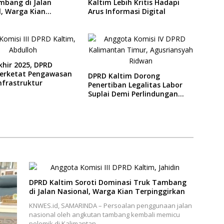
mbang di Jalan
Kaltim Lebih Kritis Hadapi
l, Warga Kian
Arus Informasi Digital
girkan
khir 2025, DPRD
Perketat Pengawasan
DPRD Kaltim Dorong
nfrastruktur
Penertiban Legalitas Labor
Suplai Demi Perlindungan
Pekerja
DPRD Kaltim Soroti Dominasi Truk Tambang
di Jalan Nasional, Warga Kian Terpinggirkan
KNWES.id, SAMARINDA – Persoalan penggunaan jalan
nasional oleh angkutan tambang kembali memicu
polemik di Kalimantan…