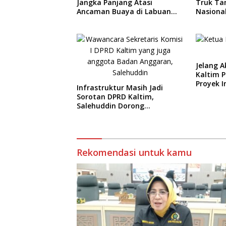
Truk Ta
Jangka Panjang Atasi
Nasiona
Ancaman Buaya di Labuan
Terping
Cermin
Jelang A
Kaltim 
Proyek I
Infrastruktur Masih Jadi
Sorotan DPRD Kaltim,
Salehuddin Dorong
Penajaman Prioritas
Anggaran
Rekomendasi untuk kamu