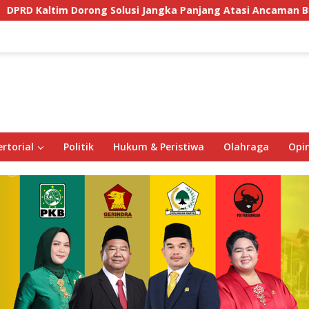
ng Solusi Jangka Panjang Atasi Ancaman Buaya di Labuan Cer
rtorial
Politik
Hukum & Peristiwa
Olahraga
Opin