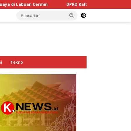
min
DPRD Kaltim Soroti Dominasi Truk Tambang di Jal
i
Tekno