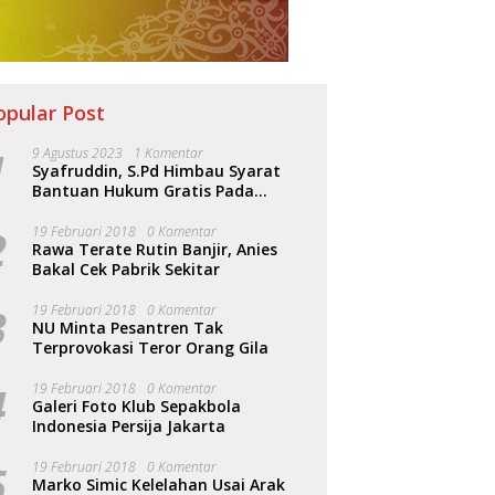
opular Post
1
9 Agustus 2023
1 Komentar
Syafruddin, S.Pd Himbau Syarat
Bantuan Hukum Gratis Pada
Sosialisasi PERDA Bantuan Hukum
2
19 Februari 2018
0 Komentar
Rawa Terate Rutin Banjir, Anies
Bakal Cek Pabrik Sekitar
3
19 Februari 2018
0 Komentar
NU Minta Pesantren Tak
Terprovokasi Teror Orang Gila
4
19 Februari 2018
0 Komentar
Galeri Foto Klub Sepakbola
Indonesia Persija Jakarta
5
19 Februari 2018
0 Komentar
Marko Simic Kelelahan Usai Arak