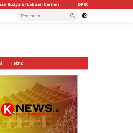
n Cermin
DPRD Kaltim Soroti Dominasi Truk Tambang d
i
Tekno