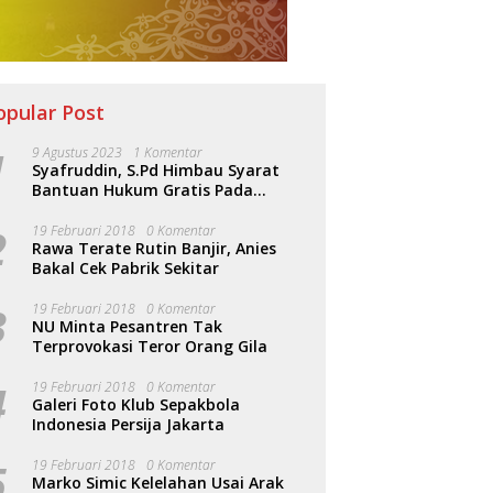
opular Post
1
9 Agustus 2023
1 Komentar
Syafruddin, S.Pd Himbau Syarat
Bantuan Hukum Gratis Pada
Sosialisasi PERDA Bantuan Hukum
2
19 Februari 2018
0 Komentar
Rawa Terate Rutin Banjir, Anies
Bakal Cek Pabrik Sekitar
3
19 Februari 2018
0 Komentar
NU Minta Pesantren Tak
Terprovokasi Teror Orang Gila
4
19 Februari 2018
0 Komentar
Galeri Foto Klub Sepakbola
Indonesia Persija Jakarta
5
19 Februari 2018
0 Komentar
Marko Simic Kelelahan Usai Arak