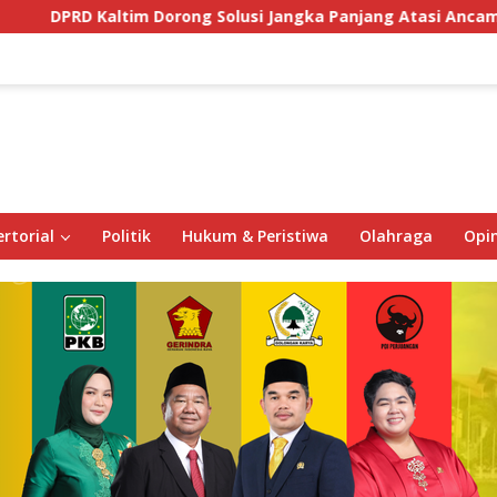
Dorong Solusi Jangka Panjang Atasi Ancaman Buaya di Labua
rtorial
Politik
Hukum & Peristiwa
Olahraga
Opin