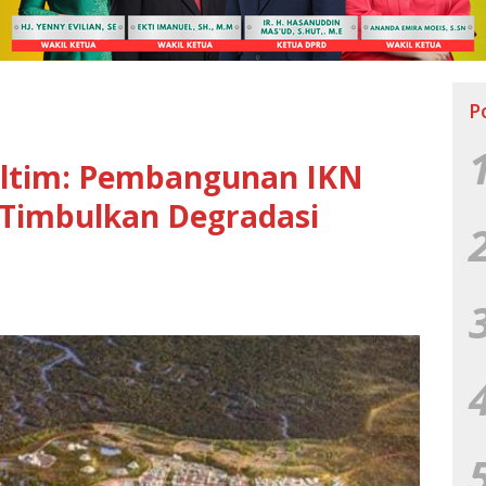
P
altim: Pembangunan IKN
Timbulkan Degradasi