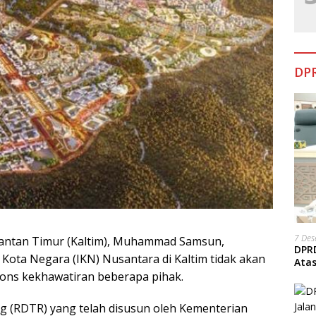
DPR
7 De
antan Timur (Kaltim), Muhammad Samsun,
DPRD
ta Negara (IKN) Nusantara di Kaltim tidak akan
Ata
ons kekhawatiran beberapa pihak.
g (RDTR) yang telah disusun oleh Kementerian