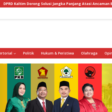
ong Solusi Jangka Panjang Atasi Ancaman Buaya di Labuan Ce
rtorial
Politik
Hukum & Peristiwa
Olahraga
Opin