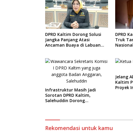
DPRD Ka
DPRD Kaltim Dorong Solusi
Truk Ta
Jangka Panjang Atasi
Nasiona
Ancaman Buaya di Labuan
Terping
Cermin
Jelang A
Kaltim 
Proyek I
Infrastruktur Masih Jadi
Sorotan DPRD Kaltim,
Salehuddin Dorong
Penajaman Prioritas
Anggaran
Rekomendasi untuk kamu