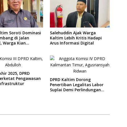
ltim Soroti Dominasi
Salehuddin Ajak Warga
mbang di Jalan
Kaltim Lebih Kritis Hadapi
l, Warga Kian
Arus Informasi Digital
girkan
khir 2025, DPRD
Perketat Pengawasan
DPRD Kaltim Dorong
nfrastruktur
Penertiban Legalitas Labor
Suplai Demi Perlindungan
Pekerja