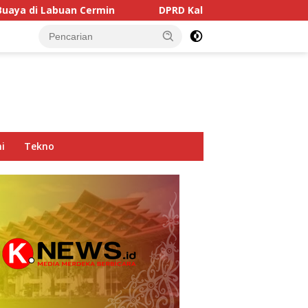
rmin
DPRD Kaltim Soroti Dominasi Truk Tambang di Ja
i
Tekno