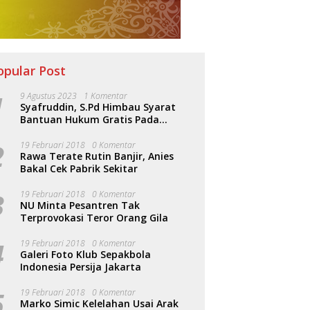
opular Post
1
9 Agustus 2023
1 Komentar
Syafruddin, S.Pd Himbau Syarat
Bantuan Hukum Gratis Pada
Sosialisasi PERDA Bantuan Hukum
2
19 Februari 2018
0 Komentar
Rawa Terate Rutin Banjir, Anies
Bakal Cek Pabrik Sekitar
3
19 Februari 2018
0 Komentar
NU Minta Pesantren Tak
Terprovokasi Teror Orang Gila
4
19 Februari 2018
0 Komentar
Galeri Foto Klub Sepakbola
Indonesia Persija Jakarta
5
19 Februari 2018
0 Komentar
Marko Simic Kelelahan Usai Arak