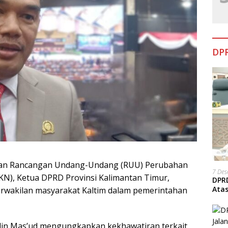
DPR
san Rancangan Undang-Undang (RUU) Perubahan
7 De
KN), Ketua DPRD Provinsi Kalimantan Timur,
DPRD
Ata
erwakilan masyarakat Kaltim dalam pemerintahan
in Mas’ud mengungkapkan kekhawatiran terkait