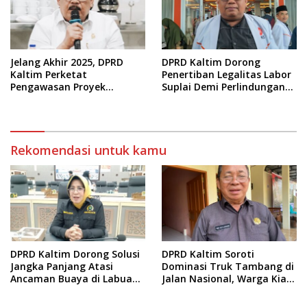
Jelang Akhir 2025, DPRD
DPRD Kaltim Dorong
Kaltim Perketat
Penertiban Legalitas Labor
Pengawasan Proyek
Suplai Demi Perlindungan
Infrastruktur
Pekerja
Rekomendasi untuk kamu
DPRD Kaltim Dorong Solusi
DPRD Kaltim Soroti
Jangka Panjang Atasi
Dominasi Truk Tambang di
Ancaman Buaya di Labuan
Jalan Nasional, Warga Kian
Cermin
Terpinggirkan