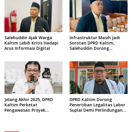
Salehuddin Ajak Warga
Infrastruktur Masih Jadi
Kaltim Lebih Kritis Hadapi
Sorotan DPRD Kaltim,
Arus Informasi Digital
Salehuddin Dorong
Penajaman Prioritas
Anggaran
Jelang Akhir 2025, DPRD
DPRD Kaltim Dorong
Kaltim Perketat
Penertiban Legalitas Labor
Pengawasan Proyek
Suplai Demi Perlindungan
Infrastruktur
Pekerja