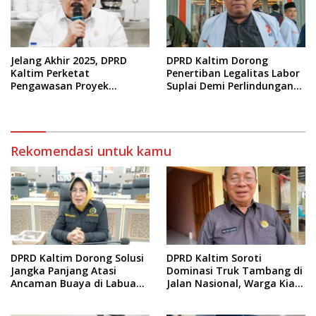
Jelang Akhir 2025, DPRD
DPRD Kaltim Dorong
Kaltim Perketat
Penertiban Legalitas Labor
Pengawasan Proyek
Suplai Demi Perlindungan
Infrastruktur
Pekerja
Rekomendasi untuk kamu
DPRD Kaltim Dorong Solusi
DPRD Kaltim Soroti
Jangka Panjang Atasi
Dominasi Truk Tambang di
Ancaman Buaya di Labuan
Jalan Nasional, Warga Kian
Cermin
Terpinggirkan