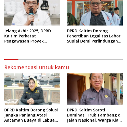
Jelang Akhir 2025, DPRD
DPRD Kaltim Dorong
Kaltim Perketat
Penertiban Legalitas Labor
Pengawasan Proyek
Suplai Demi Perlindungan
Infrastruktur
Pekerja
Rekomendasi untuk kamu
DPRD Kaltim Dorong Solusi
DPRD Kaltim Soroti
Jangka Panjang Atasi
Dominasi Truk Tambang di
Ancaman Buaya di Labuan
Jalan Nasional, Warga Kian
Cermin
Terpinggirkan