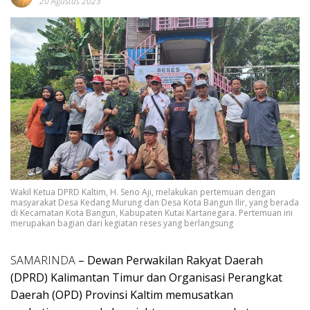
20 Agustus 2023
Wakil Ketua DPRD Kaltim, H. Seno Aji, melakukan pertemuan dengan
masyarakat Desa Kedang Murung dan Desa Kota Bangun Ilir, yang berada
di Kecamatan Kota Bangun, Kabupaten Kutai Kartanegara. Pertemuan ini
merupakan bagian dari kegiatan reses yang berlangsung
SAMARINDA
– Dewan Perwakilan Rakyat Daerah
(DPRD) Kalimantan Timur dan Organisasi Perangkat
Daerah (OPD) Provinsi Kaltim memusatkan