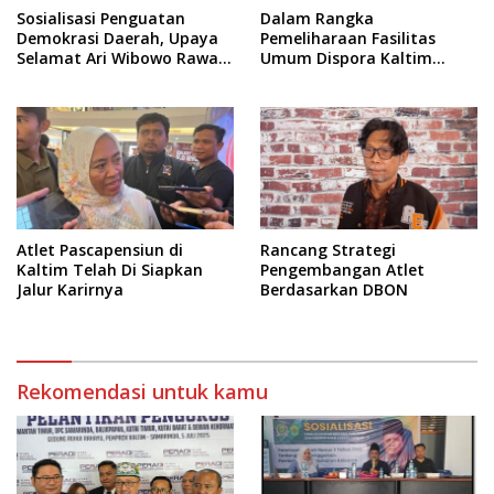
Sosialisasi Penguatan
Dalam Rangka
Demokrasi Daerah, Upaya
Pemeliharaan Fasilitas
Selamat Ari Wibowo Rawat
Umum Dispora Kaltim
Demokrasi di Kukar
Terapkan Pembatasan
dalam Berkegiatan
Atlet Pascapensiun di
Rancang Strategi
Kaltim Telah Di Siapkan
Pengembangan Atlet
Jalur Karirnya
Berdasarkan DBON
Rekomendasi untuk kamu