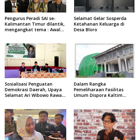
Pengurus Peradi SAI se-
Selamat Gelar Sosperda
Kalimantan Timur dilantik,
Ketahanan Keluarga di
mengangkat tema : Awal
Desa Bloro
Pengabdian, Jalan
Lurus Menuju Keadilan
Sosialisasi Penguatan
Dalam Rangka
Demokrasi Daerah, Upaya
Pemeliharaan Fasilitas
Selamat Ari Wibowo Rawat
Umum Dispora Kaltim
Demokrasi di Kukar
Terapkan Pembatasan
dalam Berkegiatan