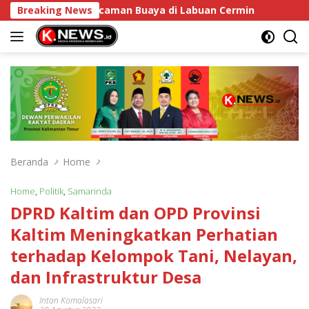
Langsung
ng Atasi Ancaman Buaya di Labuan Cermin
Breaking News
DPRD Kaltim
ke
konten
Beranda
Home
Home
,
Politik
,
Samarinda
DPRD Kaltim dan OPD Provinsi
Kaltim Meningkatkan Perhatian
terhadap Kelompok Tani, Nelayan,
dan Infrastruktur Desa
Intan Komalasari