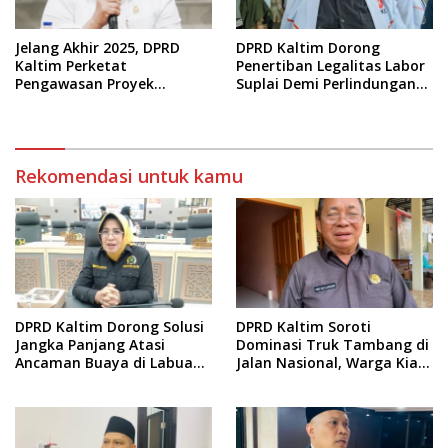
Jelang Akhir 2025, DPRD
DPRD Kaltim Dorong
Kaltim Perketat
Penertiban Legalitas Labor
Pengawasan Proyek
Suplai Demi Perlindungan
Infrastruktur
Pekerja
Rekomendasi untuk kamu
DPRD Kaltim Dorong Solusi
DPRD Kaltim Soroti
Jangka Panjang Atasi
Dominasi Truk Tambang di
Ancaman Buaya di Labuan
Jalan Nasional, Warga Kian
Cermin
Terpinggirkan