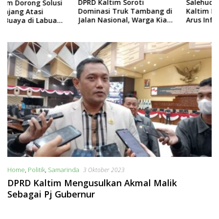
DPRD Kaltim Soroti
Salehuddin Ajak Warga
Dominasi Truk Tambang di
Kaltim Lebih Kritis Hadapi
Jalan Nasional, Warga Kian
Arus Informasi Digital
Terpinggirkan
Home
,
Politik
,
Samarinda
3 Oktober 2023
DPRD Kaltim Mengusulkan Akmal Malik
Sebagai Pj Gubernur