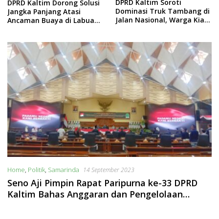
DPRD Kaltim Soroti
Salehuddin Ajak Warga
lusi
Dominasi Truk Tambang di
Kaltim Lebih Kritis Had
Jalan Nasional, Warga Kian
Arus Informasi Digital
buan
Terpinggirkan
Home
,
Politik
,
Samarinda
14 September 2023
Seno Aji Pimpin Rapat Paripurna ke-33 DPRD
Kaltim Bahas Anggaran dan Pengelolaan
Keuangan Daerah