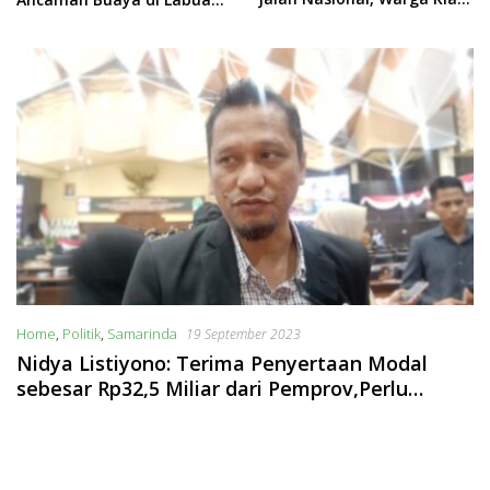
Terpinggirkan
Cermin
Home
,
Politik
,
Samarinda
19 September 2023
Nidya Listiyono: Terima Penyertaan Modal
sebesar Rp32,5 Miliar dari Pemprov,Perlu
Adanya Pengawasan Kinerja PT MBS