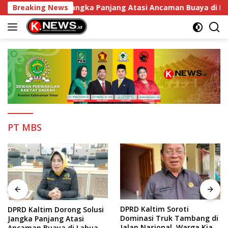
Langsung
Dorong Solusi Jangka Panjang Atasi Ancaman Buaya di Labua
Breaking News
ke
konten
PT MBS
DPRD Kaltim Soroti
DPRD Kaltim Dorong Solusi
Dominasi Truk Tambang di
Jangka Panjang Atasi
Jalan Nasional, Warga Kian
Ancaman Buaya di Labuan