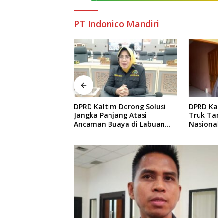
PT Indonico Mandiri
m Dorong Solusi
DPRD Kaltim Soroti Dominasi
Salehu
jang Atasi
Truk Tambang di Jalan
Kaltim 
uaya di Labuan
Nasional, Warga Kian
Arus In
Terpinggirkan