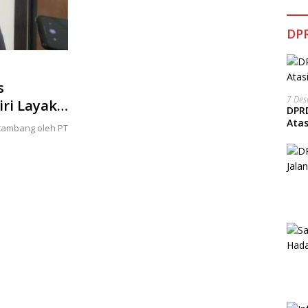
DPR
s
7 De
ri Layak
DPRD
Ata
tambang oleh PT