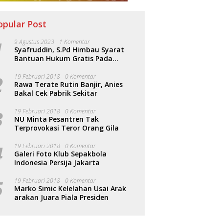
opular Post
1
9 Agustus 2023
1 Komentar
Syafruddin, S.Pd Himbau Syarat
Bantuan Hukum Gratis Pada
Sosialisasi PERDA Bantuan Hukum
2
19 Februari 2018
0 Komentar
Rawa Terate Rutin Banjir, Anies
Bakal Cek Pabrik Sekitar
ng Akhir 2025, DPRD
DPRD Kaltim Dorong
3
19 Februari 2018
0 Komentar
tim Perketat Pengawasan
Penertiban Legalitas Labor
NU Minta Pesantren Tak
ek Infrastruktur
Suplai Demi Perlindungan
Terprovokasi Teror Orang Gila
Pekerja
4
19 Februari 2018
0 Komentar
Galeri Foto Klub Sepakbola
Indonesia Persija Jakarta
5
19 Februari 2018
0 Komentar
Marko Simic Kelelahan Usai Arak
arakan Juara Piala Presiden