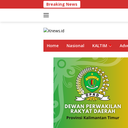
Langsung
Breaking News
ke
konten
Home
Nasional
KALTIM
Adve