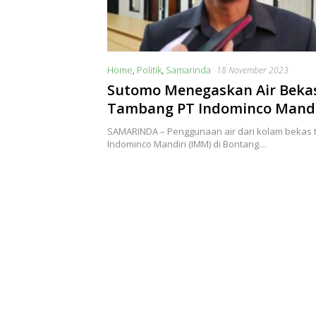
Home
,
Politik
,
Samarinda
18 November 2023
Sutomo Menegaskan Air Beka
Tambang PT Indominco Mandi
untuk Konsumsi Warga
SAMARINDA – Penggunaan air dari kolam bekas 
Indominco Mandiri (IMM) di Bontang…