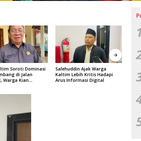
P
ddin Ajak Warga
Infrastruktur Masih Jadi
Jela
Lebih Kritis Hadapi
Sorotan DPRD Kaltim,
Kal
formasi Digital
Salehuddin Dorong
Proy
Penajaman Prioritas
Anggaran