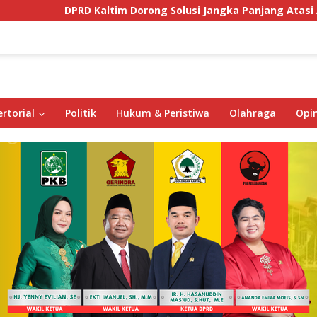
DPRD Kaltim Dorong Solusi Jangka Panjang Atasi Ancama
rtorial
Politik
Hukum & Peristiwa
Olahraga
Opin