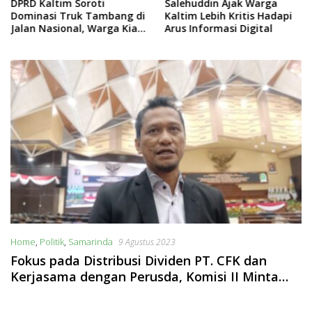
DPRD Kaltim Soroti
Salehuddin Ajak Warga
Dominasi Truk Tambang di
Kaltim Lebih Kritis Hadapi
Jalan Nasional, Warga Kian
Arus Informasi Digital
Terpinggirkan
Home
,
Politik
,
Samarinda
9 Agustus 2023
Fokus pada Distribusi Dividen PT. CFK dan
Kerjasama dengan Perusda, Komisi II Minta
Pemerintah Provinsi Agar Audit dengan PT
Ketenagalistrikan Kaltim