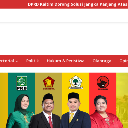
DPRD Kaltim Dorong Solusi Jangka Panjang Atasi Ancama
rtorial
Politik
Hukum & Peristiwa
Olahraga
Opin