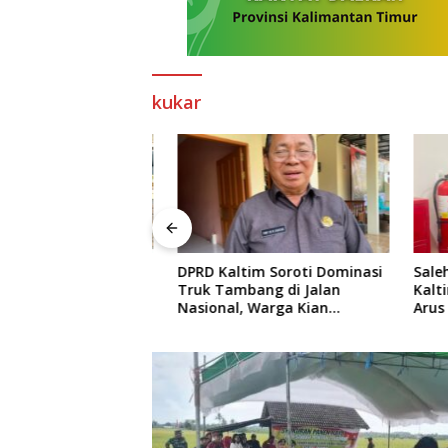
kukar
DPRD Kaltim Soroti Dominasi
Salehud
 Dorong Solusi
Truk Tambang di Jalan
Kaltim L
ang Atasi
Nasional, Warga Kian
Arus Inf
aya di Labuan
Terpinggirkan