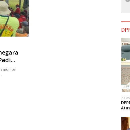
DPR
negara
Padi
kan momen
…
7 De
DPRD
Ata