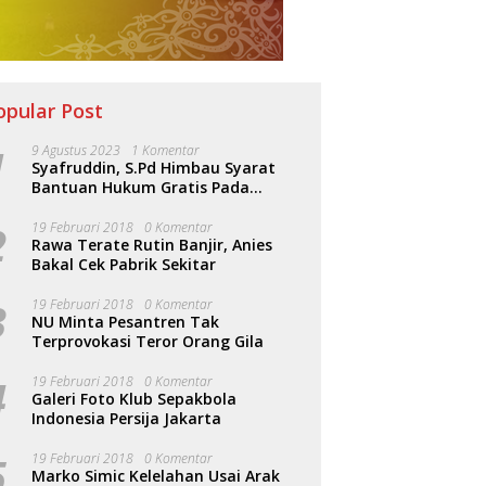
opular Post
1
9 Agustus 2023
1 Komentar
Syafruddin, S.Pd Himbau Syarat
Bantuan Hukum Gratis Pada
Sosialisasi PERDA Bantuan Hukum
2
19 Februari 2018
0 Komentar
Rawa Terate Rutin Banjir, Anies
Bakal Cek Pabrik Sekitar
g Akhir 2025, DPRD
DPRD Kaltim Dorong
D
3
19 Februari 2018
0 Komentar
im Perketat Pengawasan
Penertiban Legalitas Labor
P
NU Minta Pesantren Tak
k Infrastruktur
Suplai Demi Perlindungan
F
Terprovokasi Teror Orang Gila
Pekerja
L
4
19 Februari 2018
0 Komentar
Galeri Foto Klub Sepakbola
Indonesia Persija Jakarta
5
19 Februari 2018
0 Komentar
Marko Simic Kelelahan Usai Arak