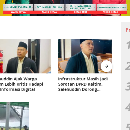
P
din Ajak Warga
Infrastruktur Masih Jadi
Jelan
ebih Kritis Hadapi
Sorotan DPRD Kaltim,
Kalt
ormasi Digital
Salehuddin Dorong
Proye
Penajaman Prioritas
Anggaran