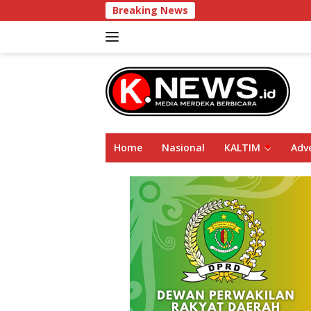
Langsung
Breaking News
ke
konten
Home
Nasional
KALTIM
Adve