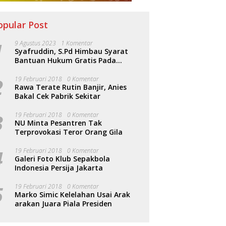
opular Post
1
9 Agustus 2023
1 Komentar
Syafruddin, S.Pd Himbau Syarat
Bantuan Hukum Gratis Pada
Sosialisasi PERDA Bantuan Hukum
2
19 Februari 2018
0 Komentar
Rawa Terate Rutin Banjir, Anies
Bakal Cek Pabrik Sekitar
g Akhir 2025, DPRD
DPRD Kaltim Dorong
D
3
19 Februari 2018
0 Komentar
im Perketat Pengawasan
Penertiban Legalitas Labor
P
NU Minta Pesantren Tak
k Infrastruktur
Suplai Demi Perlindungan
F
Terprovokasi Teror Orang Gila
Pekerja
L
4
19 Februari 2018
0 Komentar
Galeri Foto Klub Sepakbola
Indonesia Persija Jakarta
5
19 Februari 2018
0 Komentar
Marko Simic Kelelahan Usai Arak
arakan Juara Piala Presiden