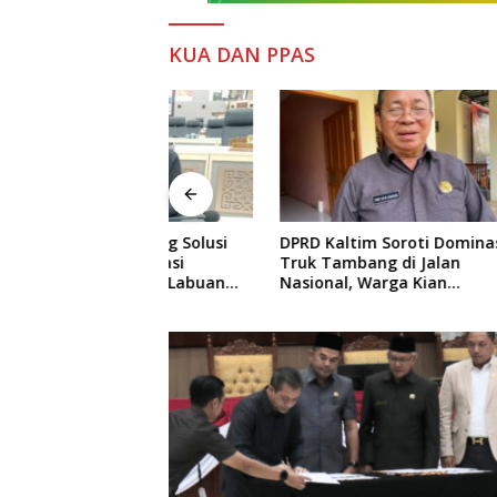
KUA DAN PPAS
 Dorong Solusi
DPRD Kaltim Soroti Dominasi
Salehud
ang Atasi
Truk Tambang di Jalan
Kaltim L
aya di Labuan
Nasional, Warga Kian
Arus Inf
Terpinggirkan