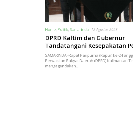
Home
,
Politik
,
Samarinda
12 Agustus 2023
DPRD Kaltim dan Gubernur
Tandatangani Kesepakatan P
KUA dan PPAS APBD 2023
SAMARINDA -Rapat Paripurna (Rapur) ke-24 ang
Perwakilan Rakyat Daerah (DPRD) Kalimantan Tim
mengagendakan…