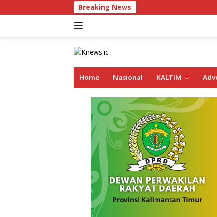
Langsung
Breaking News
ke
konten
Home
Nasional
KALTIM
Adve