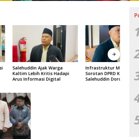
P
din Ajak Warga
Infrastruktur Masih Jadi
Jelan
ebih Kritis Hadapi
Sorotan DPRD Kaltim,
Kalt
ormasi Digital
Salehuddin Dorong
Proye
Penajaman Prioritas
Anggaran