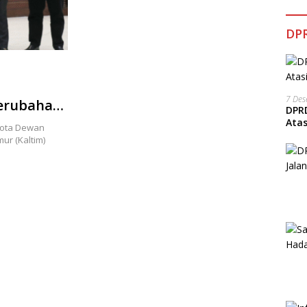
DPR
7 De
erubahan
DPRD
Ata
gota Dewan
ur (Kaltim)