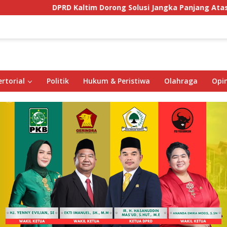
DPRD Kaltim Dorong Solusi Jangka Panjang Atasi Anca
rtorial
Politik
Hukum & Peristiwa
Olahraga
Opin