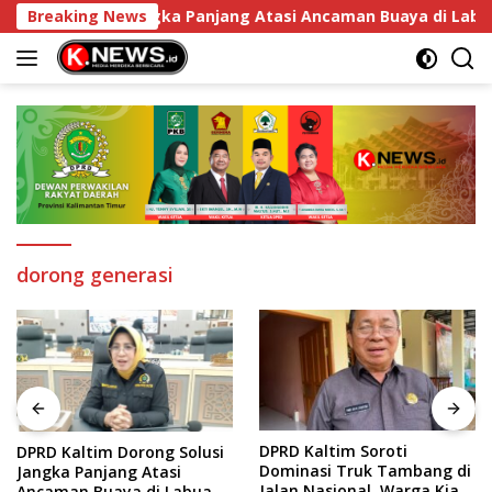
Langsung
rong Solusi Jangka Panjang Atasi Ancaman Buaya di Labuan C
Breaking News
ke
konten
dorong generasi
DPRD Kaltim Soroti
Salehuddin Ajak Warga
Dominasi Truk Tambang di
Kaltim Lebih Kritis Hadapi
Jalan Nasional, Warga Kian
Arus Informasi Digital