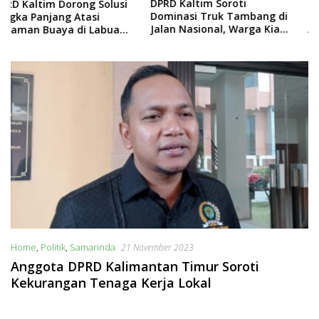
DPRD Kaltim Soroti
Salehuddin Ajak Warga
Dominasi Truk Tambang di
Kaltim Lebih Kritis Hadapi
Jalan Nasional, Warga Kian
Arus Informasi Digital
Terpinggirkan
Home
,
Politik
,
Samarinda
21 November 2023
Anggota DPRD Kalimantan Timur Soroti
Kekurangan Tenaga Kerja Lokal